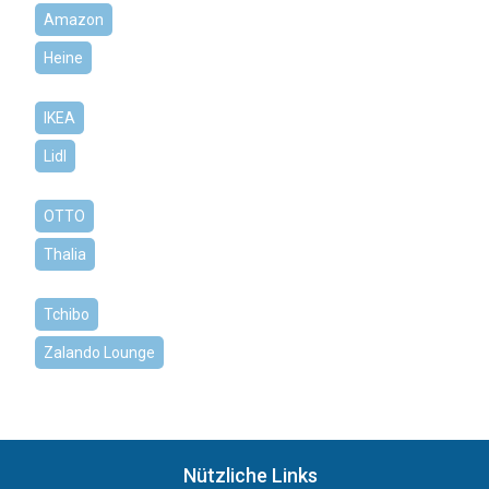
Amazon
Heine
IKEA
Lidl
OTTO
Thalia
Tchibo
Zalando Lounge
Nützliche Links