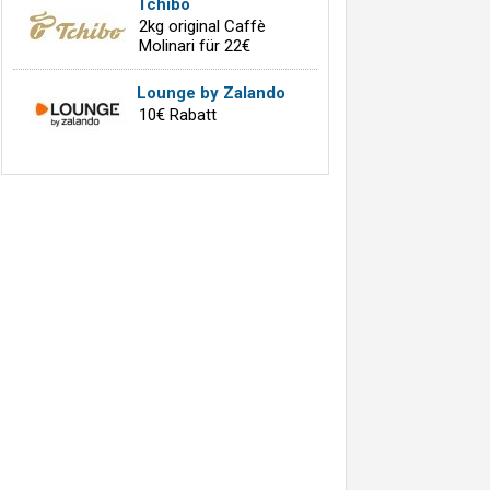
Tchibo
2kg original Caffè
Molinari für 22€
Lounge by Zalando
10€ Rabatt