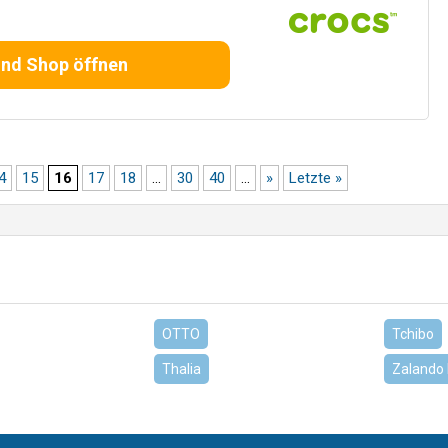
und Shop öffnen
4
15
16
17
18
...
30
40
...
»
Letzte »
OTTO
Tchibo
Thalia
Zalando