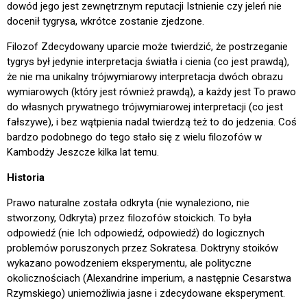
dowód jego jest zewnętrznym reputacji Istnienie czy jeleń nie
docenił tygrysa, wkrótce zostanie zjedzone.
Filozof Zdecydowany uparcie może twierdzić, że postrzeganie
tygrys był jedynie interpretacja światła i cienia (co jest prawdą),
że nie ma unikalny trójwymiarowy interpretacja dwóch obrazu
wymiarowych (który jest również prawdą), a każdy jest To prawo
do własnych prywatnego trójwymiarowej interpretacji (co jest
fałszywe), i bez wątpienia nadal twierdzą też to do jedzenia. Coś
bardzo podobnego do tego stało się z wielu filozofów w
Kambodży Jeszcze kilka lat temu.
Historia
Prawo naturalne została odkryta (nie wynaleziono, nie
stworzony, Odkryta) przez filozofów stoickich. To była
odpowiedź (nie Ich odpowiedź, odpowiedź) do logicznych
problemów poruszonych przez Sokratesa. Doktryny stoików
wykazano powodzeniem eksperymentu, ale polityczne
okolicznościach (Alexandrine imperium, a następnie Cesarstwa
Rzymskiego) uniemożliwia jasne i zdecydowane eksperyment.