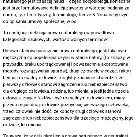
naturalnego jest częścią nauki – część socjobiologii, konieczne
jest przeformułowanie definicji zawartej w wartości badania za
darmo, gra Teoretyczny, terminologię Reeve & Nonacs by użyć
do opisania umowy społecznej w os.
Tu następuje definicja prawa naturalnego w prawidłowo
kategoriach naukowych, wartość wolnych terminów:
Ustawa stanowi naruszenie prawa naturalnego, jeśli taka była
mężczyzną do popełnienia czynu w stanie natury, (to znaczy, w
przypadku braku uporządkowanej i powszechnie akceptowane
metody rozwiązywania sporów), drugi człowiek, wiedząc, fakty i
będące rozsądny człowiek, mogłyby zasadnie stwierdzić, że
pierwszy człowiek stanowi zagrożenie lub niebezpieczeństwo
dla drugiego człowieka, rodzinę, lub mienia, a jeśli jedna trzecia
człowiek, znając faktów i być rozsądnym człowiekiem, miały
przestrzegać drugi człowiek pozbyć się pierwszego człowieka,
trzeci człowiek nie dość, że kończy drugi człowiek stanowi
zagrożenie lub niebezpieczeństwo dla trzeciego mężczyzny, jego
rodzinie, lub mienia.
Zauważa, że w celu określenia prawa naturalnego w neutralnej