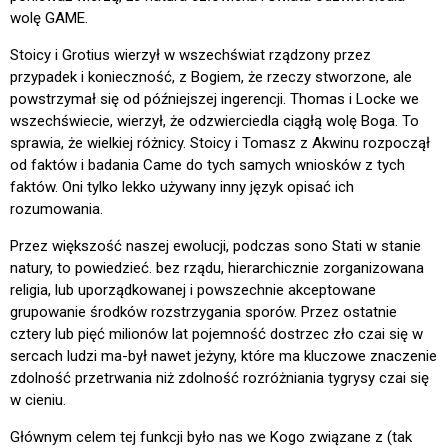
wolę GAME.
Stoicy i Grotius wierzył w wszechświat rządzony przez
przypadek i konieczność, z Bogiem, że rzeczy stworzone, ale
powstrzymał się od późniejszej ingerencji. Thomas i Locke we
wszechświecie, wierzył, że odzwierciedla ciągłą wolę Boga. To
sprawia, że wielkiej różnicy. Stoicy i Tomasz z Akwinu rozpoczął
od faktów i badania Came do tych samych wniosków z tych
faktów. Oni tylko lekko używany inny język opisać ich
rozumowania.
Przez większość naszej ewolucji, podczas sono Stati w stanie
natury, to powiedzieć. bez rządu, hierarchicznie zorganizowana
religia, lub uporządkowanej i powszechnie akceptowane
grupowanie środków rozstrzygania sporów. Przez ostatnie
cztery lub pięć milionów lat pojemność dostrzec zło czai się w
sercach ludzi ma-był nawet jeżyny, które ma kluczowe znaczenie
zdolność przetrwania niż zdolność rozróżniania tygrysy czai się
w cieniu.
Głównym celem tej funkcji było nas we Kogo związane z (tak