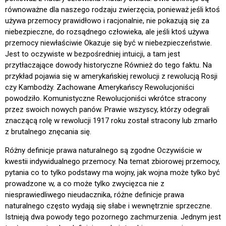
równoważne dla naszego rodzaju zwierzęcia, ponieważ jeśli ktoś
używa przemocy prawidłowo i racjonalnie, nie pokazują się za
niebezpieczne, do rozsądnego człowieka, ale jeśli ktoś używa
przemocy niewłaściwie Okazuje się być w niebezpieczeństwie.
Jest to oczywiste w bezpośredniej intuicji, a tam jest
przytłaczające dowody historyczne Również do tego faktu. Na
przykład pojawia się w amerykańskiej rewolucji z rewolucją Rosji
czy Kambodży. Zachowane Amerykańscy Rewolucjoniści
powodziło. Komunistyczne Rewolucjoniści wkrótce stracony
przez swoich nowych panów. Prawie wszyscy, którzy odegrali
znaczącą rolę w rewolucji 1917 roku został stracony lub zmarło
z brutalnego znęcania się.
Różny definicje prawa naturalnego są zgodne Oczywiście w
kwestii indywidualnego przemocy. Na temat zbiorowej przemocy,
pytania co to tylko podstawy ma wojny, jak wojna może tylko być
prowadzone w, a co może tylko zwycięzca nie z
niesprawiedliwego nieudacznika, różne definicje prawa
naturalnego często wydają się słabe i wewnętrznie sprzeczne.
Istnieją dwa powody tego pozornego zachmurzenia. Jednym jest