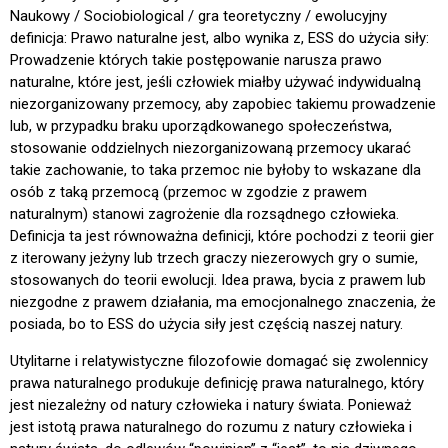
Naukowy / Sociobiological / gra teoretyczny / ewolucyjny
definicja: Prawo naturalne jest, albo wynika z, ESS do użycia siły:
Prowadzenie których takie postępowanie narusza prawo
naturalne, które jest, jeśli człowiek miałby używać indywidualną
niezorganizowany przemocy, aby zapobiec takiemu prowadzenie
lub, w przypadku braku uporządkowanego społeczeństwa,
stosowanie oddzielnych niezorganizowaną przemocy ukarać
takie zachowanie, to taka przemoc nie byłoby to wskazane dla
osób z taką przemocą (przemoc w zgodzie z prawem
naturalnym) stanowi zagrożenie dla rozsądnego człowieka.
Definicja ta jest równoważna definicji, które pochodzi z teorii gier
z iterowany jeżyny lub trzech graczy niezerowych gry o sumie,
stosowanych do teorii ewolucji. Idea prawa, bycia z prawem lub
niezgodne z prawem działania, ma emocjonalnego znaczenia, że
posiada, bo to ESS do użycia siły jest częścią naszej natury.
Utylitarne i relatywistyczne filozofowie domagać się zwolennicy
prawa naturalnego produkuje definicję prawa naturalnego, który
jest niezależny od natury człowieka i natury świata. Ponieważ
jest istotą prawa naturalnego do rozumu z natury człowieka i