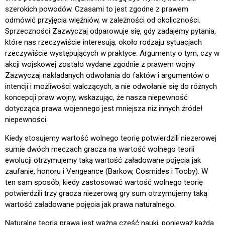
szerokich powodów. Czasami to jest zgodne z prawem
odmówić przyjęcia więźniów, w zależności od okoliczności.
Sprzeczności Zazwyczaj odparowuje się, gdy zadajemy pytania,
które nas rzeczywiście interesują, około rodzaju sytuacjach
rzeczywiście występujących w praktyce. Argumenty o tym, czy w
akcji wojskowej zostało wydane zgodnie z prawem wojny
Zazwyczaj nakładanych odwołania do faktów i argumentów o
intencji i możliwości walczących, a nie odwołanie się do różnych
koncepcji praw wojny, wskazując, że nasza niepewność
dotycząca prawa wojennego jest mniejsza niż innych źródeł
niepewności.
Kiedy stosujemy wartość wolnego teorię potwierdzili niezerowej
sumie dwóch meczach gracza na wartość wolnego teorii
ewolucji otrzymujemy taką wartość załadowane pojęcia jak
zaufanie, honoru i Vengeance (Barkow, Cosmides i Tooby). W
ten sam sposób, kiedy zastosować wartość wolnego teorię
potwierdzili trzy gracza niezerową gry sum otrzymujemy taką
wartość załadowane pojęcia jak prawa naturalnego.
Naturalne teoria prawa jest ważna część nauki, ponieważ każda