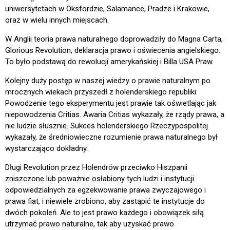
uniwersytetach w Oksfordzie, Salamance, Pradze i Krakowie,
oraz w wielu innych miejscach.
W Anglii teoria prawa naturalnego doprowadziły do Magna Carta,
Glorious Revolution, deklaracja prawo i oświecenia angielskiego.
To było podstawą do rewolucji amerykańskiej i Billa USA Praw.
Kolejny duży postęp w naszej wiedzy o prawie naturalnym po
mrocznych wiekach przyszedł z holenderskiego republiki.
Powodzenie tego eksperymentu jest prawie tak oświetlając jak
niepowodzenia Critias. Awaria Critias wykazały, że rządy prawa, a
nie ludzie słusznie. Sukces holenderskiego Rzeczypospolitej
wykazały, że średniowieczne rozumienie prawa naturalnego był
wystarczająco dokładny.
Długi Revolution przez Holendrów przeciwko Hiszpanii
zniszczone lub poważnie osłabiony tych ludzi i instytucji
odpowiedzialnych za egzekwowanie prawa zwyczajowego i
prawa fiat, i niewiele zrobiono, aby zastąpić te instytucje do
dwóch pokoleń. Ale to jest prawo każdego i obowiązek siłą
utrzymać prawo naturalne, tak aby uzyskać prawo