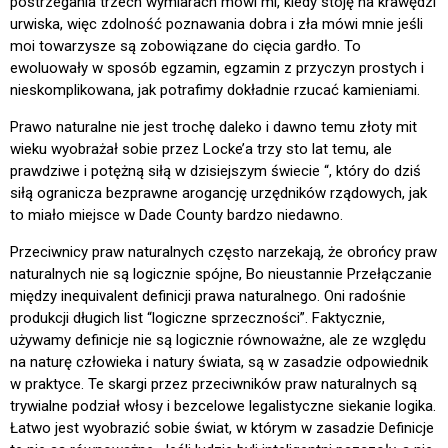
postrzegania trzech wymiarach mówi mi, kiedy stoję na krawędzi
urwiska, więc zdolność poznawania dobra i zła mówi mnie jeśli
moi towarzysze są zobowiązane do cięcia gardło. To
ewoluowały w sposób egzamin, egzamin z przyczyn prostych i
nieskomplikowana, jak potrafimy dokładnie rzucać kamieniami.
Prawo naturalne nie jest trochę daleko i dawno temu złoty mit
wieku wyobrażał sobie przez Locke’a trzy sto lat temu, ale
prawdziwe i potężną siłą w dzisiejszym świecie “, który do dziś
siłą ogranicza bezprawne arogancję urzędników rządowych, jak
to miało miejsce w Dade County bardzo niedawno.
Przeciwnicy praw naturalnych często narzekają, że obrońcy praw
naturalnych nie są logicznie spójne, Bo nieustannie Przełączanie
między inequivalent definicji prawa naturalnego. Oni radośnie
produkcji długich list “logiczne sprzeczności”. Faktycznie,
używamy definicje nie są logicznie równoważne, ale ze względu
na naturę człowieka i natury świata, są w zasadzie odpowiednik
w praktyce. Te skargi przez przeciwników praw naturalnych są
trywialne podział włosy i bezcelowe legalistyczne siekanie logika.
Łatwo jest wyobrazić sobie świat, w którym w zasadzie Definicje