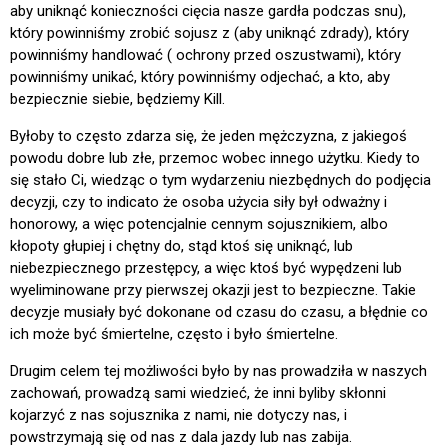
aby uniknąć konieczności cięcia nasze gardła podczas snu),
który powinniśmy zrobić sojusz z (aby uniknąć zdrady), który
powinniśmy handlować ( ochrony przed oszustwami), który
powinniśmy unikać, który powinniśmy odjechać, a kto, aby
bezpiecznie siebie, będziemy Kill.
Byłoby to często zdarza się, że jeden mężczyzna, z jakiegoś
powodu dobre lub złe, przemoc wobec innego użytku. Kiedy to
się stało Ci, wiedząc o tym wydarzeniu niezbędnych do podjęcia
decyzji, czy to indicato że osoba użycia siły był odważny i
honorowy, a więc potencjalnie cennym sojusznikiem, albo
kłopoty głupiej i chętny do, stąd ktoś się uniknąć, lub
niebezpiecznego przestępcy, a więc ktoś być wypędzeni lub
wyeliminowane przy pierwszej okazji jest to bezpieczne. Takie
decyzje musiały być dokonane od czasu do czasu, a błędnie co
ich może być śmiertelne, często i było śmiertelne.
Drugim celem tej możliwości było by nas prowadziła w naszych
zachowań, prowadzą sami wiedzieć, że inni byliby skłonni
kojarzyć z nas sojusznika z nami, nie dotyczy nas, i
powstrzymają się od nas z dala jazdy lub nas zabija.