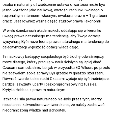
osoba n naturalny oświadczenie ustawa o wartości może być
jasno wyrażone jako naukową, wartości rachunku wolnego o
racjonalnym interesem własnym, ewolucja, oraz n + 1 gra teorii
gracz. Jest również ważna część studiów prawa i ekonomii
W wielu dziedzinach akademickich, oddalając się w kierunku
uwagę prawa naturalnego ma tendencję, aby Twoje dotacje
wysychają, Być może teoria prawa naturalnego ma tendencję do
delegitymizacji większość dotacji władz dając.
Te naukowcy badający socjobiologii być trochę odważniejszy,
może dlatego, którzy pracują w nauk ścisłych są lepiej dbać
Czasami samodzielnie, lub, jak w przypadku EO Wilson, po prostu
nie zdawałem sobie sprawy Byli grzebie w gniazdo szerszeni.
Również twarde ludzie nauki Czasami wydaje się być trudniejsze,
bardziej zawzięty, uparty i bezkompromisowy niż fuzzies.
Krytyka Hobbes z prawem naturalnym
Istnienie i siła prawa naturalnego nie-było przez tych, którzy
nieustannie zakwestionował twierdzenie, że należy zachować
nieograniczoną władzę nad jednostek.