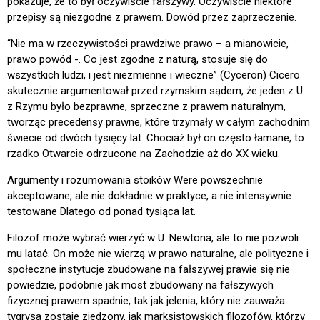
pokazuje, że to był oczywiście fałszywy. Oczywiście niektóre
przepisy są niezgodne z prawem. Dowód przez zaprzeczenie.
“Nie ma w rzeczywistości prawdziwe prawo – a mianowicie,
prawo powód -. Co jest zgodne z naturą, stosuje się do
wszystkich ludzi, i jest niezmienne i wieczne” (Cyceron) Cicero
skutecznie argumentował przed rzymskim sądem, że jeden z U.
z Rzymu było bezprawne, sprzeczne z prawem naturalnym,
tworząc precedensy prawne, które trzymały w całym zachodnim
świecie od dwóch tysięcy lat. Chociaż był on często łamane, to
rzadko Otwarcie odrzucone na Zachodzie aż do XX wieku.
Argumenty i rozumowania stoików Were powszechnie
akceptowane, ale nie dokładnie w praktyce, a nie intensywnie
testowane Dlatego od ponad tysiąca lat.
Filozof może wybrać wierzyć w U. Newtona, ale to nie pozwoli
mu latać. On może nie wierzą w prawo naturalne, ale polityczne i
społeczne instytucje zbudowane na fałszywej prawie się nie
powiedzie, podobnie jak most zbudowany na fałszywych
fizycznej prawem spadnie, tak jak jelenia, który nie zauważa
tygrysa zostaje zjedzony, jak marksistowskich filozofów, którzy