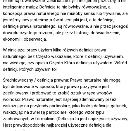
te nie są równoważne. Jeśli ludzie byli inteligentni pszczoły, a nie
inteligentne małpy, Definicje te nie byłyby równoważne, a
koncepcja prawa naturalnego nie miałoby sensu lub trywialne, ale
jesteśmy jacy jesteśmy, a świat jest jaki jest, a te definicje,
definicje prawa naturalnego, są równoważne, a nie przez jakiegoś
dowodu czystego rozumu, ale przez historię, doświadczenie,
ekonomii i obserwacja.
W niniejszej pracy użyłem kilka różnych definicji prawa
naturalnego, bez Często wskazanie, które z definicji używałem,
nie wiedząc, czy opieka Często Która definicja używałem. Wśród
definicji, których używam to:
Średniowieczny / definicja prawna: Prawo naturalne nie mogą
być definiowane w sposób, który prawo pozytywne jest
zdefiniowany, i próbować to zrobić sztuk w ręce wrogów
wolności. Prawo naturalne jest najlepiej zdefiniowany przez
wskazując na przykłady particolare, jako biolog definiuje gatunek,
wskazując na zwierzę particolare, którego wzór typu
zachowanych w formalinie. (Definicja ta jest najczęściej używany,
i jest prawdopodobnie najbardziej użyteczne definicja dla