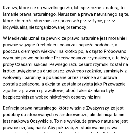
Rzeczy, które nie są wszelkiego zła, lub sprzeczne z naturą, to
łamanie prawa naturalnego. Naruszenia prawa naturalnego są te,
które zło może słusznie się sprzeciwić przez życie, przez
indywidualną niezorganizowanej przemocy.
W Medievals uznał za pewnik, że prawo naturalne jest moralnie i
prawnie wiążące freeholder i cesarza i papieża podobnie, a
podczas ciemnych wieków i na krótko po, a często Próbowano
wymusić prawo naturalne Przeciw cesarza rzymskiego, a te były
próby Czasami sukces. Pewnego razu cesarz rzymski został na
krótko uwięziony za długi przez zwykłego rzeźnika, zamknięty z
wołowiny i baraniny, a posiadane przez rzeźnika aż ustawa
została zapłacona, a akcja ta została przyjęta jako Przeważnie
zgodne z prawem i prawidłowe, choć Takie działania były
bezpieczniejsze wobec niektórych cesarzy niż inni.
Definicja prawa naturalnego, które właśnie Zważywszy, że jest
podobny do stosowanych w średniowieczu, ale definicja ta nie
jest naukowa Oczywiście. To nie wynika, że prawo naturalne jest
prawnie częścią nauki. Aby pokazać, że studiowanie prawa