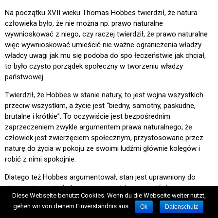
Na początku XVII wieku Thomas Hobbes twierdził, że natura
człowieka było, że nie można np. prawo naturalne
wywnioskować z niego, czy raczej twierdził, że prawo naturalne
więc wywnioskować umieścić nie ważne ograniczenia władzy
władcy uwagi jak mu się podoba do spo łeczeństwie jak chciał,
to było czysto porządek społeczny w tworzeniu władzy
państwowej.
Twierdził, że Hobbes w stanie natury, to jest wojna wszystkich
przeciw wszystkim, a życie jest “biedny, samotny, paskudne,
brutalne i krótkie”. To oczywiście jest bezpośrednim
zaprzeczeniem zwykle argumentem prawa naturalnego, że
człowiek jest zwierzęciem społecznym, przystosowane przez
naturę do życia w pokoju ze swoimi ludźmi głównie kolegów i
robić z nimi spokojnie.
Dlatego też Hobbes argumentował, stan jest uprawniony do
nieograniczonej władzy, a prawo jest tym, co państwo poprzez
Diese Webseite benutzt Cookies. Wenn du die Webseite weiter nutzt,
swoje U. powiedział jest prawdą, a co złe jest złe, co the’re mówi.
gehen wir von deinem Einverständnis aus.
Ok
Datenschutz
“Niesprawiedliwego prawa” jest sprzeczność sama w sobie Bo