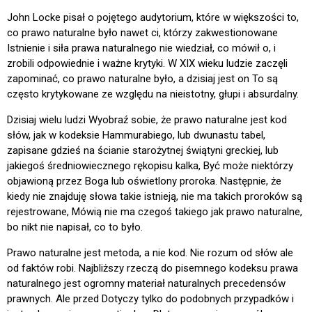
John Locke pisał o pojętego audytorium, które w większości to,
co prawo naturalne było nawet ci, którzy zakwestionowane
Istnienie i siła prawa naturalnego nie wiedział, co mówił o, i
zrobili odpowiednie i ważne krytyki. W XIX wieku ludzie zaczęli
zapominać, co prawo naturalne było, a dzisiaj jest on To są
często krytykowane ze względu na nieistotny, głupi i absurdalny.
Dzisiaj wielu ludzi Wyobraź sobie, że prawo naturalne jest kod
słów, jak w kodeksie Hammurabiego, lub dwunastu tabel,
zapisane gdzieś na ścianie starożytnej świątyni greckiej, lub
jakiegoś średniowiecznego rękopisu kalka, Być może niektórzy
objawioną przez Boga lub oświetlony proroka. Następnie, że
kiedy nie znajduję słowa takie istnieją, nie ma takich proroków są
rejestrowane, Mówią nie ma czegoś takiego jak prawo naturalne,
bo nikt nie napisał, co to było.
Prawo naturalne jest metoda, a nie kod. Nie rozum od słów ale
od faktów robi. Najbliższy rzeczą do pisemnego kodeksu prawa
naturalnego jest ogromny materiał naturalnych precedensów
prawnych. Ale przed Dotyczy tylko do podobnych przypadków i