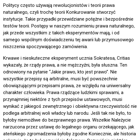
Politycy często używają rewolucjonistów i teorii prawa
naturalnego, czyli trochę teorii Konkurowanie stworzyć
instytucje. Takie przypadki przewidziane potężne i bezpośrednie
testów teorii. Postępy w naszym rozumieniu prawa naturalnego,
jak przede wszystkim z takich eksperymentów mają, i od
samego wspólnym doświadczeniu tej awarii lub przymusowego
niszczenia spoczywającego zamówienia.
Krwawe i nieskuteczne eksperyment ucznia Sokratesa, Critias
wykazały, że rządy prawa, a nie mężczyźni, była słuszna. Ten
odnowiony na pytanie “Jakie prawo, kto jest prawo”. Nie
wszystkie przepisy są arbitralne, musi być powszechnie
obowiązującymi przepisami prawa, ze względu na uniwersalny
charakter człowieka. Prawa rządzące ludzkimi sprawami, a
przynajmniej niektóre z tych przepisów ustawowych, musi
wynikać z jakiegoś zewnętrznego i obiektywna rzeczywistość nie
podlega arbitralnej woli władcy lub narodu. Jeśli tak nie było, to
byłoby niemożliwe do bezprawnego prawa. Wszelkie Należycie
narzucona przez ustawę do legalnego organu orzekającego, jak
ateńskiego zgromadzenia byłoby zgodne Koniecznie, ale historia