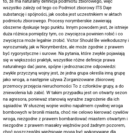
to, że ma naturalny definicja podmiotu zbiorowego, więc
wszystko zależy od tego co Podmiot zbiorowy ITS Daje
substancję i spójności, jak osoba jest uczestnikiem w aktach
podmiotu zbiorowego. Procesy norymberskie zawierają
obszerne dyskusje tego punktu. Innym powodem jest, że istnieje
duża różnica pomiędzy tym, co zwycięzca powinien robić i co
zwycięzca może legalnie zrobić. Victor Should Be wielkoduszny i
wyrozumiały, jak w Norymberdze, ale może zgodnie z prawem
być rygorystyczne i surowe. Na pytania, które zwykle pojawiają
się w większości praktyk, wszystkie różne definicje prawa
naturalnego dać jasne, spójne i jednoznaczne odpowiedzi:
zwykle przyczyną wojny jest, że jedna grupa określa inną grupę
jako wroga, a następnie używa Zorganizowane zbiorowej
przemocy przejęcia nieruchomości To z członków grupy, a do
zniewolenia lub zabić. W takim przypadku jest on otwarty sezon
na agresora, ponieważ stanowią wyraźne zagrożenie dla ich
sąsiadów. W słusznej wojnie wolno napalmem cywilnej wroga
bombowych w bronili miasta, choć nie celowo kierować cywilów
wroga, niezgodne z prawem bombardować miastem otwartym i
niezgodne z prawem masakry więźniów pod żadnym pozorem,
choć poszczególni więźniowie mogą być wykonywane dla