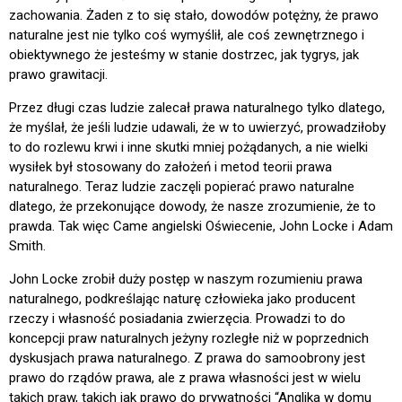
zachowania. Żaden z to się stało, dowodów potężny, że prawo
naturalne jest nie tylko coś wymyślił, ale coś zewnętrznego i
obiektywnego że jesteśmy w stanie dostrzec, jak tygrys, jak
prawo grawitacji.
Przez długi czas ludzie zalecał prawa naturalnego tylko dlatego,
że myślał, że jeśli ludzie udawali, że w to uwierzyć, prowadziłoby
to do rozlewu krwi i inne skutki mniej pożądanych, a nie wielki
wysiłek był stosowany do założeń i metod teorii prawa
naturalnego. Teraz ludzie zaczęli popierać prawo naturalne
dlatego, że przekonujące dowody, że nasze zrozumienie, że to
prawda. Tak więc Came angielski Oświecenie, John Locke i Adam
Smith.
John Locke zrobił duży postęp w naszym rozumieniu prawa
naturalnego, podkreślając naturę człowieka jako producent
rzeczy i własność posiadania zwierzęcia. Prowadzi to do
koncepcji praw naturalnych jeżyny rozległe niż w poprzednich
dyskusjach prawa naturalnego. Z prawa do samoobrony jest
prawo do rządów prawa, ale z prawa własności jest w wielu
takich praw, takich jak prawo do prywatności “Anglika w domu