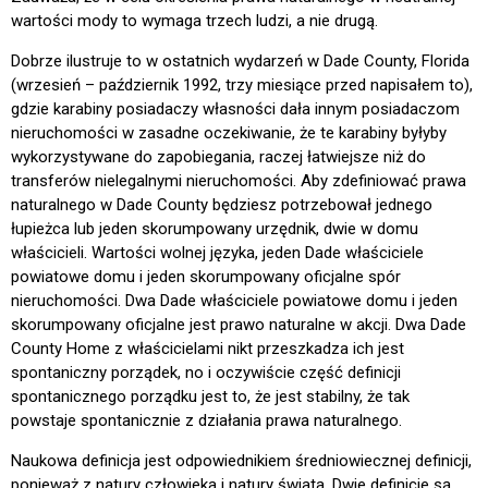
wartości mody to wymaga trzech ludzi, a nie drugą.
Dobrze ilustruje to w ostatnich wydarzeń w Dade County, Florida
(wrzesień – październik 1992, trzy miesiące przed napisałem to),
gdzie karabiny posiadaczy własności dała innym posiadaczom
nieruchomości w zasadne oczekiwanie, że te karabiny byłyby
wykorzystywane do zapobiegania, raczej łatwiejsze niż do
transferów nielegalnymi nieruchomości. Aby zdefiniować prawa
naturalnego w Dade County będziesz potrzebował jednego
łupieżca lub jeden skorumpowany urzędnik, dwie w domu
właścicieli. Wartości wolnej języka, jeden Dade właściciele
powiatowe domu i jeden skorumpowany oficjalne spór
nieruchomości. Dwa Dade właściciele powiatowe domu i jeden
skorumpowany oficjalne jest prawo naturalne w akcji. Dwa Dade
County Home z właścicielami nikt przeszkadza ich jest
spontaniczny porządek, no i oczywiście część definicji
spontanicznego porządku jest to, że jest stabilny, że tak
powstaje spontanicznie z działania prawa naturalnego.
Naukowa definicja jest odpowiednikiem średniowiecznej definicji,
ponieważ z natury człowieka i natury świata. Dwie definicje są