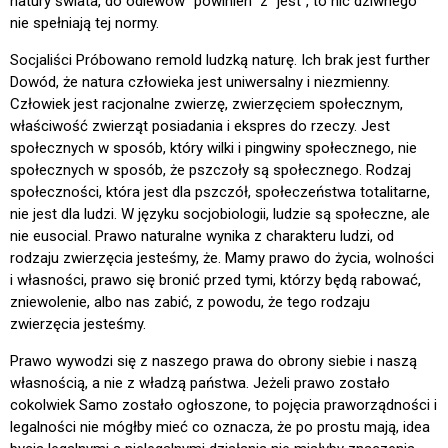
natury świata, do odlewów “powinien” z “jest”, to nic dziwnego
nie spełniają tej normy.
Socjaliści Próbowano remold ludzką naturę. Ich brak jest further
Dowód, że natura człowieka jest uniwersalny i niezmienny.
Człowiek jest racjonalne zwierzę, zwierzęciem społecznym,
właściwość zwierząt posiadania i ekspres do rzeczy. Jest
społecznych w sposób, który wilki i pingwiny społecznego, nie
społecznych w sposób, że pszczoły są społecznego. Rodzaj
społeczności, która jest dla pszczół, społeczeństwa totalitarne,
nie jest dla ludzi. W języku socjobiologii, ludzie są społeczne, ale
nie eusocial. Prawo naturalne wynika z charakteru ludzi, od
rodzaju zwierzęcia jesteśmy, że. Mamy prawo do życia, wolności
i własności, prawo się bronić przed tymi, którzy będą rabować,
zniewolenie, albo nas zabić, z powodu, że tego rodzaju
zwierzęcia jesteśmy.
Prawo wywodzi się z naszego prawa do obrony siebie i naszą
własnością, a nie z władzą państwa. Jeżeli prawo zostało
cokolwiek Samo zostało ogłoszone, to pojęcia praworządności i
legalności nie mógłby mieć co oznacza, że po prostu mają, idea