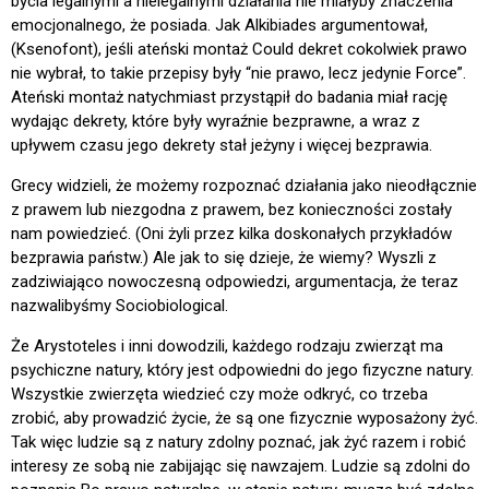
bycia legalnymi a nielegalnymi działania nie miałyby znaczenia
emocjonalnego, że posiada. Jak Alkibiades argumentował,
(Ksenofont), jeśli ateński montaż Could dekret cokolwiek prawo
nie wybrał, to takie przepisy były “nie prawo, lecz jedynie Force”.
Ateński montaż natychmiast przystąpił do badania miał rację
wydając dekrety, które były wyraźnie bezprawne, a wraz z
upływem czasu jego dekrety stał jeżyny i więcej bezprawia.
Grecy widzieli, że możemy rozpoznać działania jako nieodłącznie
z prawem lub niezgodna z prawem, bez konieczności zostały
nam powiedzieć. (Oni żyli przez kilka doskonałych przykładów
bezprawia państw.) Ale jak to się dzieje, że wiemy? Wyszli z
zadziwiająco nowoczesną odpowiedzi, argumentacja, że teraz
nazwalibyśmy Sociobiological.
Że Arystoteles i inni dowodzili, każdego rodzaju zwierząt ma
psychiczne natury, który jest odpowiedni do jego fizyczne natury.
Wszystkie zwierzęta wiedzieć czy może odkryć, co trzeba
zrobić, aby prowadzić życie, że są one fizycznie wyposażony żyć.
Tak więc ludzie są z natury zdolny poznać, jak żyć razem i robić
interesy ze sobą nie zabijając się nawzajem. Ludzie są zdolni do