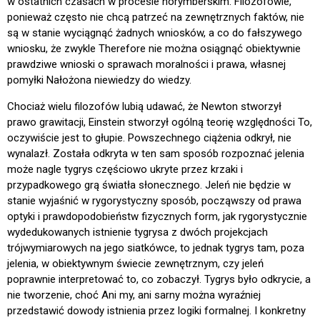
w ostatnich czasach w procesie norymberskim. Filozofowie,
ponieważ często nie chcą patrzeć na zewnętrznych faktów, nie
są w stanie wyciągnąć żadnych wniosków, a co do fałszywego
wniosku, że zwykle Therefore nie można osiągnąć obiektywnie
prawdziwe wnioski o sprawach moralności i prawa, własnej
pomyłki Nałożona niewiedzy do wiedzy.
Chociaż wielu filozofów lubią udawać, że Newton stworzył
prawo grawitacji, Einstein stworzył ogólną teorię względności To,
oczywiście jest to głupie. Powszechnego ciążenia odkrył, nie
wynalazł. Została odkryta w ten sam sposób rozpoznać jelenia
może nagle tygrys częściowo ukryte przez krzaki i
przypadkowego grą światła słonecznego. Jeleń nie będzie w
stanie wyjaśnić w rygorystyczny sposób, począwszy od prawa
optyki i prawdopodobieństw fizycznych form, jak rygorystycznie
wydedukowanych istnienie tygrysa z dwóch projekcjach
trójwymiarowych na jego siatkówce, to jednak tygrys tam, poza
jelenia, w obiektywnym świecie zewnętrznym, czy jeleń
poprawnie interpretować to, co zobaczył. Tygrys było odkrycie, a
nie tworzenie, choć Ani my, ani sarny można wyraźniej
przedstawić dowody istnienia przez logiki formalnej. I konkretny