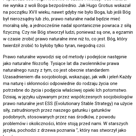
nie wynika z woli Boga bezpośrednio. Jak Hugo Grotius wskazał
na początku XVII wieku, nawet gdyby nie było Boga, lub jeśli Bóg
był nierozsądny lub zło, prawo naturalne nadal będzie mieć
moralną siłę, a jednocześnie nadal spontanicznie powraca z siłą
fizyczną. Czy nie Bóg stworzył ludzi, ponieważ są one, a egzamin
w czasie zrobić prawo naturalne inne niż to, co jest. Bóg, który
twierdził zrobić to byłoby tylko tyran, niegodną czci.
Prawo naturalne wywodzi się od metody i podejście następnie
jako naturalne filozofię. Tysiące lat dla zwolenników prawa
naturalnego ruszy z tym, co jest obecnie standardem
Uzasadnieniem dla socjobiologii, wskazując, jak wilk i jeleń Każdy
ma naturę i skłonności odpowiednie do rodzaju życia one
potrzebne do życia i podjęcia właściwej opieki Ich potomstwo.
Dzisiaj, w języku używanym przez współczesnych socjobiologów
prawo naturalne jest ESS (Evolutionary Stable Strategy) na użycie
siły, zatrudnionych przez naszego gatunku i gatunków
podobnych, stosowanych przez nas środków, z powodu
problemów i okoliczności, które stoją przed nami. W starszych
języka, pochodzi z drzewa poznania “, który nas stworzył jako