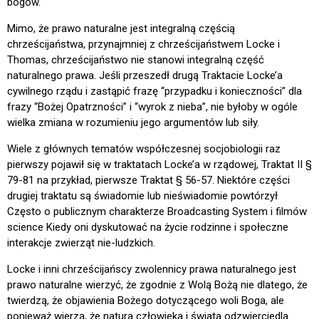
bogów.
Mimo, że prawo naturalne jest integralną częścią
chrześcijaństwa, przynajmniej z chrześcijaństwem Locke i
Thomas, chrześcijaństwo nie stanowi integralną część
naturalnego prawa. Jeśli przeszedł drugą Traktacie Locke’a
cywilnego rządu i zastąpić frazę “przypadku i konieczności” dla
frazy “Bożej Opatrzności” i “wyrok z nieba”, nie byłoby w ogóle
wielka zmiana w rozumieniu jego argumentów lub siły.
Wiele z głównych tematów współczesnej socjobiologii raz
pierwszy pojawił się w traktatach Locke’a w rządowej, Traktat II §
79-81 na przykład, pierwsze Traktat § 56-57. Niektóre części
drugiej traktatu są świadomie lub nieświadomie powtórzył
Często o publicznym charakterze Broadcasting System i filmów
science Kiedy oni dyskutować na życie rodzinne i społeczne
interakcje zwierząt nie-ludzkich.
Locke i inni chrześcijańscy zwolennicy prawa naturalnego jest
prawo naturalne wierzyć, że zgodnie z Wolą Bożą nie dlatego, że
twierdzą, że objawienia Bożego dotyczącego woli Boga, ale
ponieważ wierzą, że natura człowieka i świata odzwierciedla