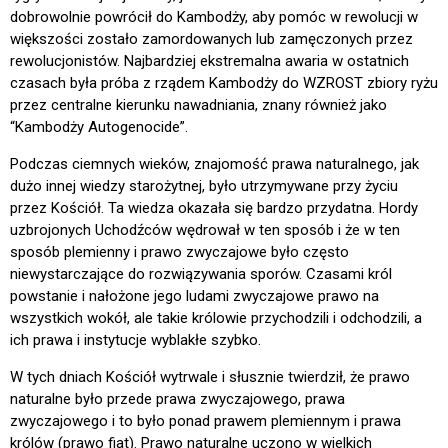
dobrowolnie powrócił do Kambodży, aby pomóc w rewolucji w
większości zostało zamordowanych lub zamęczonych przez
rewolucjonistów. Najbardziej ekstremalna awaria w ostatnich
czasach była próba z rządem Kambodży do WZROST zbiory ryżu
przez centralne kierunku nawadniania, znany również jako
“Kambodży Autogenocide”.
Podczas ciemnych wieków, znajomość prawa naturalnego, jak
dużo innej wiedzy starożytnej, było utrzymywane przy życiu
przez Kościół. Ta wiedza okazała się bardzo przydatna. Hordy
uzbrojonych Uchodźców wędrował w ten sposób i że w ten
sposób plemienny i prawo zwyczajowe było często
niewystarczające do rozwiązywania sporów. Czasami król
powstanie i nałożone jego ludami zwyczajowe prawo na
wszystkich wokół, ale takie królowie przychodzili i odchodzili, a
ich prawa i instytucje wyblakłe szybko.
W tych dniach Kościół wytrwale i słusznie twierdził, że prawo
naturalne było przede prawa zwyczajowego, prawa
zwyczajowego i to było ponad prawem plemiennym i prawa
królów (prawo fiat). Prawo naturalne uczono w wielkich