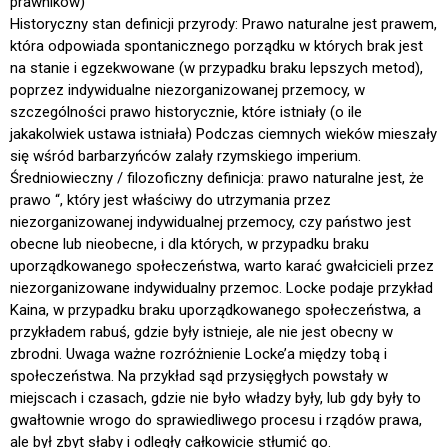
prawników)
Historyczny stan definicji przyrody: Prawo naturalne jest prawem,
która odpowiada spontanicznego porządku w których brak jest
na stanie i egzekwowane (w przypadku braku lepszych metod),
poprzez indywidualne niezorganizowanej przemocy, w
szczególności prawo historycznie, które istniały (o ile
jakakolwiek ustawa istniała) Podczas ciemnych wieków mieszały
się wśród barbarzyńców zalały rzymskiego imperium.
Średniowieczny / filozoficzny definicja: prawo naturalne jest, że
prawo “, który jest właściwy do utrzymania przez
niezorganizowanej indywidualnej przemocy, czy państwo jest
obecne lub nieobecne, i dla których, w przypadku braku
uporządkowanego społeczeństwa, warto karać gwałcicieli przez
niezorganizowane indywidualny przemoc. Locke podaje przykład
Kaina, w przypadku braku uporządkowanego społeczeństwa, a
przykładem rabuś, gdzie były istnieje, ale nie jest obecny w
zbrodni. Uwaga ważne rozróżnienie Locke’a między tobą i
społeczeństwa. Na przykład sąd przysięgłych powstały w
miejscach i czasach, gdzie nie było władzy były, lub gdy były to
gwałtownie wrogo do sprawiedliwego procesu i rządów prawa,
ale był zbyt słaby i odległy całkowicie stłumić go.