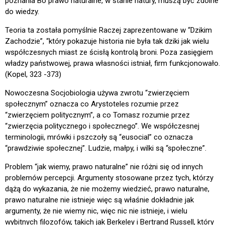
poznania Bo prawo naturalne, w stanie natury, muszą być zdolne
do wiedzy.
Teoria ta została pomyślnie Raczej zaprezentowane w “Dzikim
Zachodzie”, “który pokazuje historia nie była tak dziki jak wielu
współczesnych miast ze ścisłą kontrolą broni. Poza zasięgiem
władzy państwowej, prawa własności istniał, firm funkcjonowało.
(Kopel, 323 -373)
Nowoczesna Socjobiologia używa zwrotu “zwierzęciem
społecznym” oznacza co Arystoteles rozumie przez
“zwierzęciem politycznym”, a co Tomasz rozumie przez
“zwierzęcia politycznego i społecznego”. We współczesnej
terminologii, mrówki i pszczoły są “eusocial” co oznacza
“prawdziwie społecznej”. Ludzie, małpy, i wilki są “społeczne”.
Problem “jak wiemy, prawo naturalne” nie różni się od innych
problemów percepcji. Argumenty stosowane przez tych, którzy
dążą do wykazania, że nie możemy wiedzieć, prawo naturalne,
prawo naturalne nie istnieje więc są właśnie dokładnie jak
argumenty, że nie wiemy nic, więc nic nie istnieje, i wielu
wybitnych filozofów, takich jak Berkeley i Bertrand Russell, który