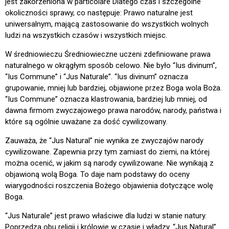
jest zakorzeniona w particolare Dlatego czas i szczególne
okoliczności sprawy, co następuje: Prawo naturalne jest
uniwersalnym, mającą zastosowanie do wszystkich wolnych
ludzi na wszystkich czasów i wszystkich miejsc.
W średniowieczu Średniowieczne uczeni zdefiniowane prawa
naturalnego w okrągłym sposób celowo. Nie było “Ius divinum”,
“Ius Commune” i “Jus Naturale”. “Ius divinum” oznacza
grupowanie, mniej lub bardziej, objawione przez Boga wola Boża.
“Ius Commune” oznacza klastrowania, bardziej lub mniej, od
dawna firmom zwyczajowego prawa narodów, narody, państwa i
które są ogólnie uważane za dość cywilizowany.
Zauważa, że “Jus Natural” nie wynika ze zwyczajów narody
cywilizowane. Zapewnia przy tym zamiast do ziemi, na której
można ocenić, w jakim są narody cywilizowane. Nie wynikają z
objawioną wolą Boga. To daje nam podstawy do oceny
wiarygodności roszczenia Bożego objawienia dotyczące wolę
Boga.
“Jus Naturale” jest prawo właściwe dla ludzi w stanie natury.
Poprzedza obu religii i królowie w czasie i władzy. “Jus Natural”