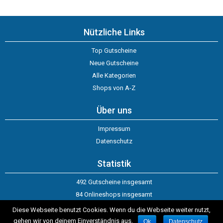
Nützliche Links
Top Gutscheine
Neue Gutscheine
Alle Kategorien
Shops von A-Z
Über uns
Impressum
Datenschutz
Statistik
492 Gutscheine insgesamt
84 Onlineshops insgesamt
Letzte Aktualisierung: 08.08.2026
Diese Webseite benutzt Cookies. Wenn du die Webseite weiter nutzt,
gehen wir von deinem Einverständnis aus.
Ok
Datenschutz