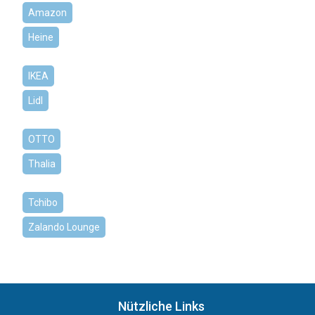
Amazon
Heine
IKEA
Lidl
OTTO
Thalia
Tchibo
Zalando Lounge
Nützliche Links